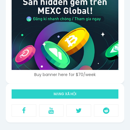
Buy banner here for $70/week
MẠNG XÃ HỘI