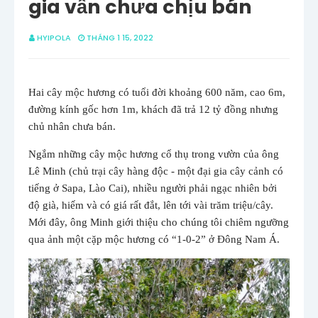
gia vẫn chưa chịu bán
HYIPOLA
THÁNG 1 15, 2022
Hai cây mộc hương có tuổi đời khoảng 600 năm, cao 6m,
đường kính gốc hơn 1m, khách đã trả 12 tỷ đồng nhưng
chủ nhân chưa bán.
Ngắm những cây mộc hương cổ thụ trong vườn của ông
Lê Minh (chủ trại cây hàng độc - một đại gia
cây cảnh
có
tiếng ở Sapa, Lào Cai), nhiều người phải ngạc nhiên bởi
độ già, hiếm và có giá rất đắt, lên tới vài trăm triệu/cây.
Mới đây, ông Minh giới thiệu cho chúng tôi chiêm ngưỡng
qua ảnh một cặp mộc hương có “1-0-2” ở Đông Nam Á.