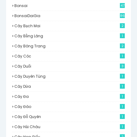
Bonsai
47
BonsaiDaiGia
86
Cây Bạch Mai
2
Cây Bằng Lăng
1
Cây Bông Trang
2
Cây Cóc
1
Cây Duối
3
Cây Duyên Tùng
1
Cây Dừa
1
Cây Đa
1
Cây Đào
1
Cây Đỗ Quyên
1
Cây Hải Châu
1
Cây Hoa Giấy
2