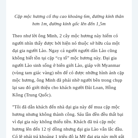
Cặp mộc hương cổ thụ cao khoảng 6m, đường kính thân
hơn 1m, đường kính gốc lên đến 1,5m
Theo như lời ông Minh, 2 cây mộc hương này hiếm có
người nhìn thấy được bởi hiện nó thuộc sở hữu của một
đại gia người Lào. Ngay cả người người dân Lào cũng
không biết tồn tại cặp “cụ tổ” mộc hương này. Đại gia
người Lào sinh sống ở biên giới Lào, giáp với Myanmar
(vùng tam giác vàng) nên để có được những hình ảnh cặp
mộc hương, ông Minh đã phải nhờ người bên trong chụp
lại sau đó giới thiệu cho khách người Đài Loan, Hồng
Kông (Trung Quốc).
"Tôi đã dẫn khách đến nhà đại gia này để mua cặp mộc
hương nhưng không thành công. Sáu lần đền đều thất bại
vì đại gia này không thiếu tiền. Khách đã trả cặp mộc
hương lên đến 12 tỷ đồng nhưng đại gia Lào vẫn lắc đầu.
Có lẽ phải trả khoảng 1 triệu đô la Mỹ đại gia này mới gật