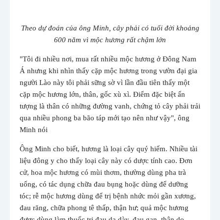
Theo dự đoán của ông Minh, cây phải có tuổi đời khoảng
600 năm vì mộc hương rất chậm lớn
"Tôi đi nhiều nơi, mua rất nhiều mộc hương ở Đông Nam
Á nhưng khi nhìn thấy cặp mộc hương trong vườn đại gia
người Lào này tôi phải sững sờ vì lần đầu tiên thấy một
cặp mộc hương lớn, thân, gốc xù xì. Điểm đặc biệt ấn
tượng là thân có những đường vanh, chứng tỏ cây phải trải
qua nhiều phong ba bão táp mới tạo nên như vậy", ông
Minh nói
Ông Minh cho biết, hương là loại cây quý hiếm. Nhiều tài
liệu đông y cho thấy loại cây này có dược tính cao. Đơn
cử, hoa mộc hương có mùi thơm, thường dùng pha trà
uống, có tác dụng chữa đau bụng hoặc dùng để dưỡng
tóc; rễ mộc hương dùng để trị bệnh nhức mỏi gần xương,
đau răng, chữa phong tê thấp, thận hư; quả mộc hương
được dùng làm thuốc trị đau dạ dày, đau gan, thận do