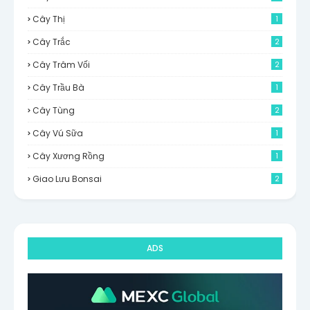
Cây Thị
1
Cây Trắc
2
Cây Trâm Vối
2
Cây Trầu Bà
1
Cây Tùng
2
Cây Vú Sữa
1
Cây Xương Rồng
1
Giao Lưu Bonsai
2
ADS