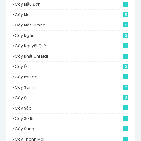
Cây Mẫu Đơn
1
Cây Me
5
Cây Mộc Hương
2
Cây Ngâu
2
Cây Nguyệt Quế
1
Cây Nhất Chi Mai
1
Cây Ổi
2
Cây Phi Lao
1
Cây Sanh
6
Cây Si
3
Cây Sộp
1
Cây Sơ Ri
1
Cây Sung
1
Cây Thanh Mai
1