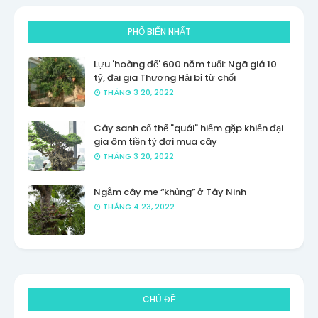
PHỔ BIẾN NHẤT
Lựu 'hoàng đế' 600 năm tuổi: Ngã giá 10
tỷ, đại gia Thượng Hải bị từ chối
THÁNG 3 20, 2022
Cây sanh cổ thế "quái" hiếm gặp khiến đại
gia ôm tiền tỷ đợi mua cây
THÁNG 3 20, 2022
Ngắm cây me “khủng” ở Tây Ninh
THÁNG 4 23, 2022
CHỦ ĐỀ