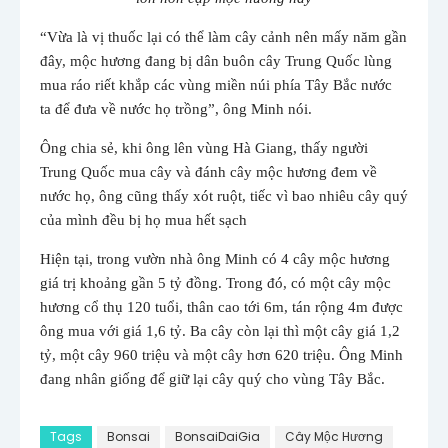
“Vừa là vị thuốc lại có thể làm cây cảnh nên mấy năm gần
đây, mộc hương đang bị dân buôn cây Trung Quốc lùng
mua ráo riết khắp các vùng miền núi phía Tây Bắc nước
ta để đưa về nước họ trồng”, ông Minh nói.
Ông chia sẻ, khi ông lên vùng Hà Giang, thấy người
Trung Quốc mua cây và đánh cây mộc hương đem về
nước họ, ông cũng thấy xót ruột, tiếc vì bao nhiêu cây quý
của mình đều bị họ mua hết sạch
Hiện tại, trong vườn nhà ông Minh có 4 cây mộc hương
giá trị khoảng gần 5 tỷ đồng. Trong đó, có một cây mộc
hương cổ thụ 120 tuổi, thân cao tới 6m, tán rộng 4m được
ông mua với giá 1,6 tỷ. Ba cây còn lại thì một cây giá 1,2
tỷ, một cây 960 triệu và một cây hơn 620 triệu. Ông Minh
đang nhân giống để giữ lại cây quý cho vùng Tây Bắc.
Tags
Bonsai
BonsaiDaiGia
Cây Mộc Hương