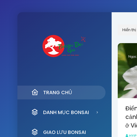
Hiển th
TRANG CHỦ
Điể
DANH MỤC BONSAI
cảnh
ở V
GIAO LƯU BONSAI
HYI