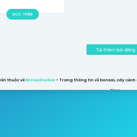
ĐỌC THÊM
Tải thêm bài đăng
yền thuộc về
BonsaiDaiGia
- Trang thông tin về bonsai, cây cảnh có
Nam