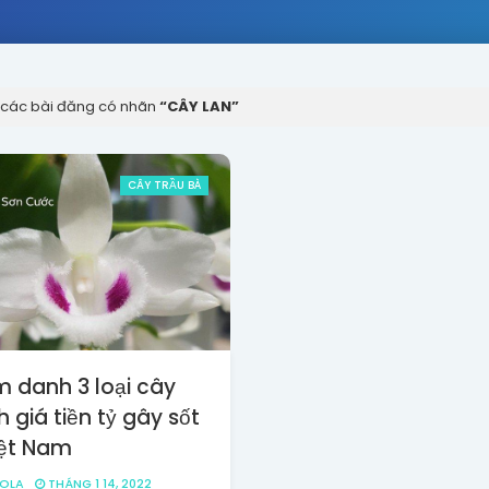
ị các bài đăng có nhãn
CÂY LAN
CÂY TRẦU BÀ
m danh 3 loại cây
 giá tiền tỷ gây sốt
iệt Nam
POLA
THÁNG 1 14, 2022