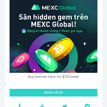
Buy banner here for $70/week
MẠNG XÃ HỘI