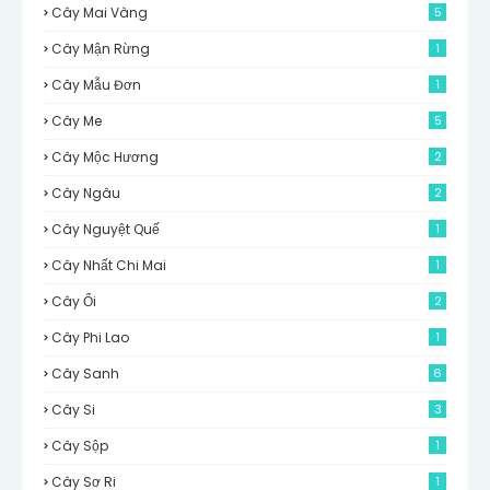
Cây Mai Vàng
5
Cây Mận Rừng
1
Cây Mẫu Đơn
1
Cây Me
5
Cây Mộc Hương
2
Cây Ngâu
2
Cây Nguyệt Quế
1
Cây Nhất Chi Mai
1
Cây Ổi
2
Cây Phi Lao
1
Cây Sanh
6
Cây Si
3
Cây Sộp
1
Cây Sơ Ri
1