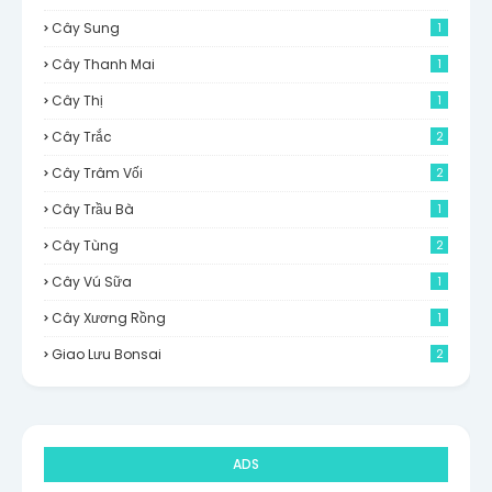
Cây Sung
1
Cây Thanh Mai
1
Cây Thị
1
Cây Trắc
2
Cây Trâm Vối
2
Cây Trầu Bà
1
Cây Tùng
2
Cây Vú Sữa
1
Cây Xương Rồng
1
Giao Lưu Bonsai
2
ADS