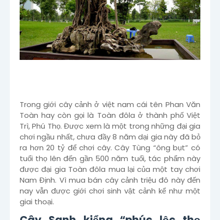
Trong giới cây cảnh ở việt nam cái tên Phan Văn
Toàn hay còn gọi là Toàn đôla ở thành phố Việt
Trì, Phú Thọ. Được xem là một trong những đại gia
chơi ngầu nhất, chưa đầy 8 năm dại gia này đã bỏ
ra hơn 20 tỷ để chơi cây. Cây Tùng “ông bụt” có
tuổi thọ lên đến gần 500 năm tuổi, tác phẩm này
được đại gia Toàn đôla mua lại của một tay chơi
Nam Định. Vì mua bán cây cảnh triệu đô này đến
nay vẫn được giới chơi sinh vật cảnh kể như một
giai thoại.
Cây Sanh kiểng “phúc lộc thọ