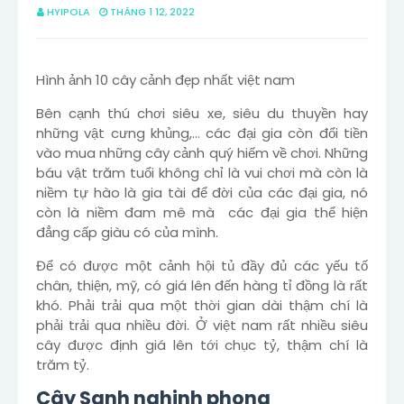
HYIPOLA
THÁNG 1 12, 2022
Hình ảnh 10 cây cảnh đẹp nhất việt nam
Bên cạnh thú chơi siêu xe, siêu du thuyền hay
những vật cưng khủng,… các đại gia còn đổi tiền
vào mua những cây cảnh quý hiếm về chơi. Những
báu vật trăm tuổi không chỉ là vui chơi mà còn là
niềm tự hào là gia tài để đời của các đại gia, nó
còn là niềm đam mê mà các đại gia thể hiện
đẳng cấp giàu có của mình.
Để có được một cảnh hội tủ đầy đủ các yếu tố
chân, thiện, mỹ, có giá lên đến hàng tỉ đồng là rất
khó. Phải trải qua một thời gian dài thậm chí là
phải trải qua nhiều đời. Ở việt nam rất nhiều siêu
cây được định giá lên tới chục tỷ, thậm chí là
trăm tỷ.
Cây Sanh nghinh phong