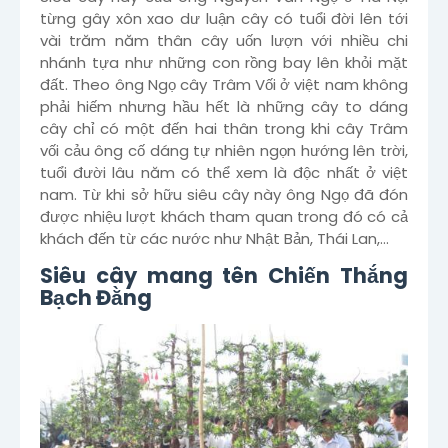
từng gây xôn xao dư luận cây có tuổi đời lên tới
vài trăm năm thân cây uốn lượn với nhiều chi
nhánh tựa như những con rồng bay lên khỏi mặt
đất. Theo ông Ngọ cây Trâm Vối ở việt nam không
phải hiếm nhưng hầu hết là những cây to dáng
cây chỉ có một đến hai thân trong khi cây Trâm
vối cảu ông cố dáng tự nhiên ngọn hướng lên trời,
tuổi đười lâu năm có thể xem là độc nhất ở việt
nam. Từ khi sở hữu siêu cây này ông Ngọ đã đón
được nhiệu lượt khách tham quan trong đó có cả
khách đến từ các nước như Nhật Bản, Thái Lan,…
Siêu cây mang tên Chiến Thắng
Bạch Đằng