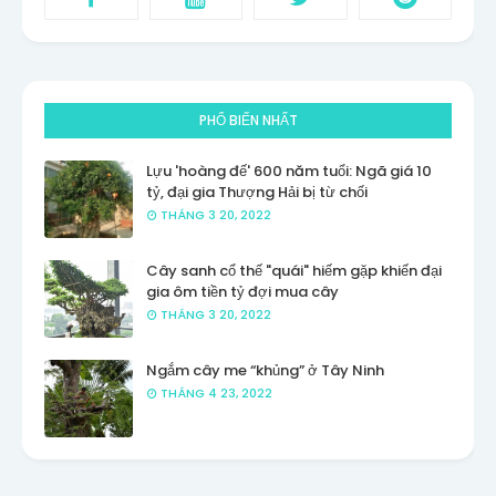
PHỔ BIẾN NHẤT
Lựu 'hoàng đế' 600 năm tuổi: Ngã giá 10
tỷ, đại gia Thượng Hải bị từ chối
THÁNG 3 20, 2022
Cây sanh cổ thế "quái" hiếm gặp khiến đại
gia ôm tiền tỷ đợi mua cây
THÁNG 3 20, 2022
Ngắm cây me “khủng” ở Tây Ninh
THÁNG 4 23, 2022