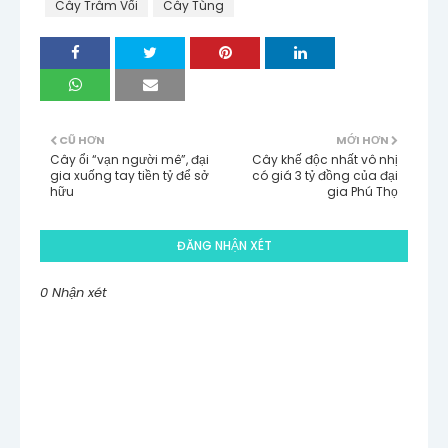
Cây Trâm Vối
Cây Tùng
CŨ HƠN
MỚI HƠN
Cây ổi “vạn người mê”, đại
Cây khế độc nhất vô nhị
gia xuống tay tiền tỷ để sở
có giá 3 tỷ đồng của đại
hữu
gia Phú Thọ
ĐĂNG NHẬN XÉT
0 Nhận xét