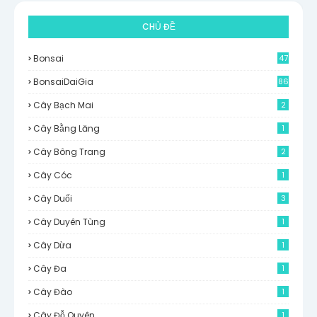
CHỦ ĐỀ
Bonsai
47
BonsaiDaiGia
86
Cây Bạch Mai
2
Cây Bằng Lăng
1
Cây Bông Trang
2
Cây Cóc
1
Cây Duối
3
Cây Duyên Tùng
1
Cây Dừa
1
Cây Đa
1
Cây Đào
1
Cây Đỗ Quyên
1